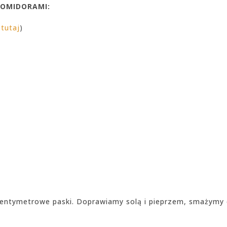
POMIDORAMI:
tutaj
)
3 centymetrowe paski. Doprawiamy solą i pieprzem, smażymy