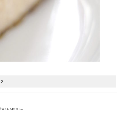
:
2
 łososiem…