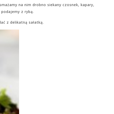
esmażamy na nim drobno siekany czosnek, kapary,
i podajemy z rybą.
ć z delikatną sałatką.