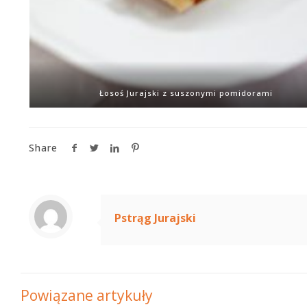
Łosoś Jurajski z suszonymi pomidorami
Share
Pstrąg Jurajski
Powiązane artykuły