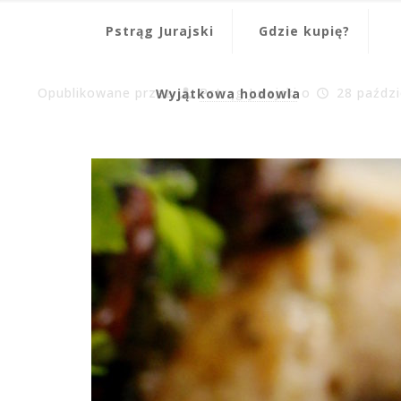
Pstrąg Jurajski
Gdzie kupię?
Opublikowane przez
Pstrąg Jurajski
o
28 paździ
Wyjątkowa hodowla