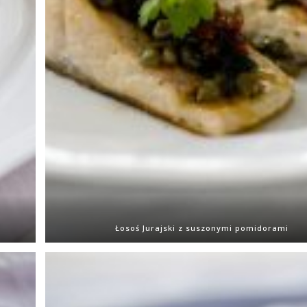
Łosoś Jurajski z suszonymi pomidorami