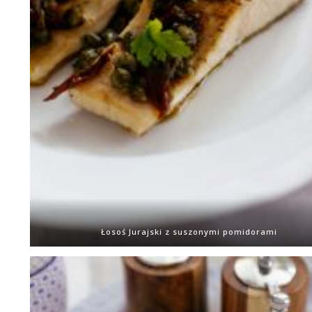
Łosoś Jurajski z suszonymi pomidorami