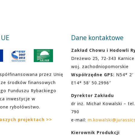
 UE
Dane kontaktowe
Zakład Chowu i Hodowli R
Dreżewo 25, 72-343 Karnice
woj. zachodniopomorskie
spółfinansowana przez Unię
Współrzędne GPS:
N54* 2′ 
 ze środków finansowych
E14* 58′ 50.2996″
ego Funduszu Rybackiego
Dyrektor Zakładu
ca inwestycje w
dr inż. Michał Kowalski – tel
one rybołówstwo.
790
naszych projektach >>
e-mail:
m.kowalski@jurassic
Kierownik Produkcji