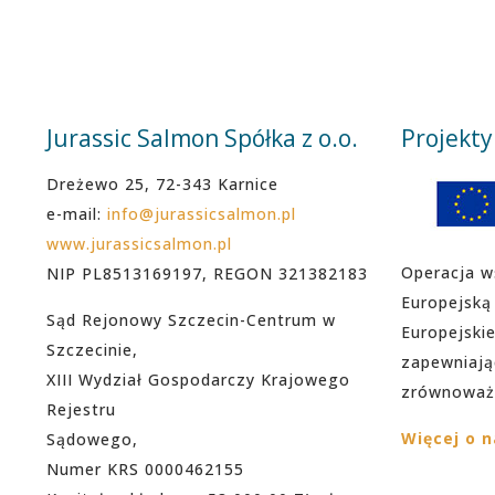
Jurassic Salmon Spółka z o.o.
Projekty
Dreżewo 25, 72-343 Karnice
e-mail:
info@jurassicsalmon.pl
www.jurassicsalmon.pl
Operacja w
NIP PL8513169197, REGON 321382183
Europejską
Sąd Rejonowy Szczecin-Centrum w
Europejski
Szczecinie,
zapewniają
XIII Wydział Gospodarczy Krajowego
zrównoważ
Rejestru
Więcej o 
Sądowego,
Numer KRS 0000462155