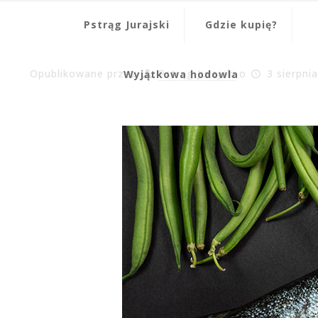
Pstrąg Jurajski
Gdzie kupię?
Opublikowane przez
Pstrąg Jurajski
o
3 sierpni
Wyjątkowa hodowla